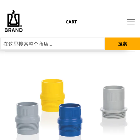
CART
搜索
跳
到
结
尾
的
图
片
库