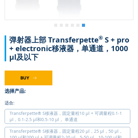
3
跳
®
弹射器上部 Transferpette
S + pro
转
到
+ electronic移液器，单通道，1000
图
µl及以下
像
库
的
开
BUY
头
选择产品:
适合:
Transferpette® S移液器，固定量程10 µl + 可调量程0.1-1
µl，0.1-2.5 µl和0.5-10 µl， 单通道
Transferpette® S移液器，固定量程20 µl，25 µl，50 µl，
100 µl和200 µl + 可调量程2-20 µl，5-50 µl，10-100 µl和