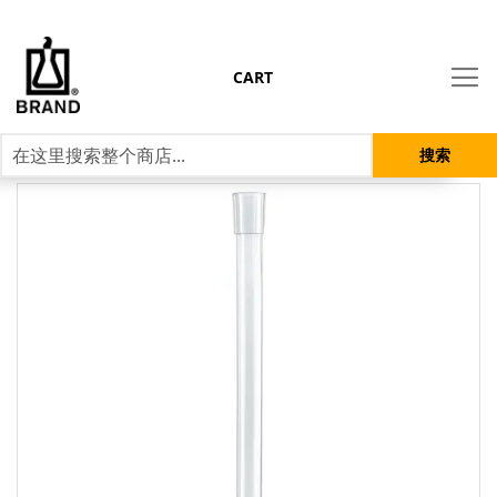
CART
搜索
跳
到
结
尾
的
图
片
库