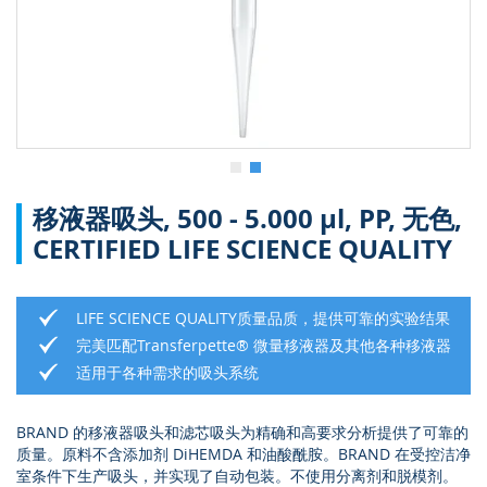
5
跳
移液器吸头, 500 - 5.000 µl, PP, 无色,
转
到
CERTIFIED LIFE SCIENCE QUALITY
图
像
库
LIFE SCIENCE QUALITY质量品质，提供可靠的实验结果
的
开
完美匹配Transferpette® 微量移液器及其他各种移液器
头
适用于各种需求的吸头系统
BRAND 的移液器吸头和滤芯吸头为精确和高要求分析提供了可靠的
质量。原料不含添加剂 DiHEMDA 和油酸酰胺。BRAND 在受控洁净
室条件下生产吸头，并实现了自动包装。不使用分离剂和脱模剂。