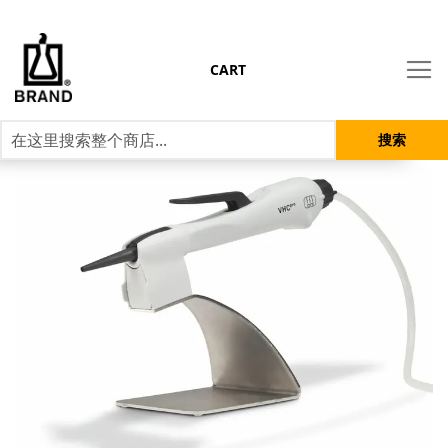
CART
搜索
跳
到
结
尾
的
图
片
库