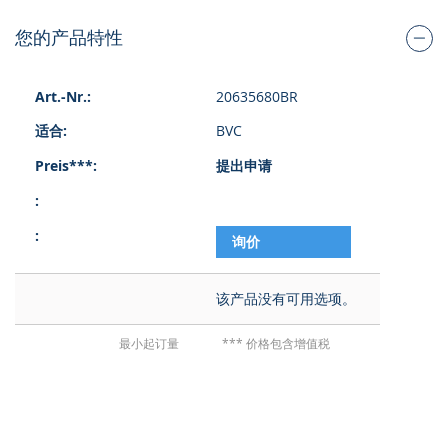
您的产品特性
组
20635680BR
合
的
BVC
产
品
提出申请
项
目
询价
该产品没有可用选项。
最小起订量
*** 价格包含增值税