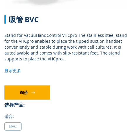
跳
吸管 BVC
转
到
图
Stand for VacuuHandControl VHCpro The stainless steel stand
像
for the VHCpro enables to place the tipped suction handset
库
conveniently and stable during work with cell cultures. It is
的
autoclavable and comes with slip-resistant feet. The stand
开
supports to place the VHCpro
...
头
显示更多
询价
选择产品:
适合:
BVC