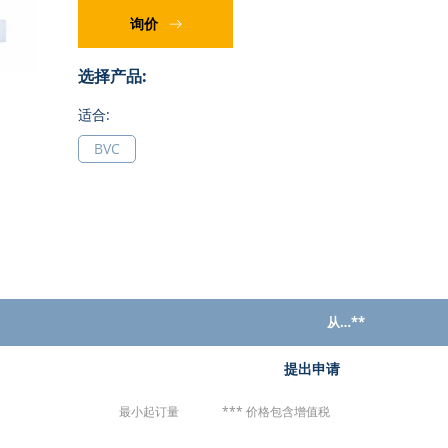
询价
选择产品:
适合:
BVC
从…**
组
提出申请
合
的
最小起订量
*** 价格包含增值税
产
品