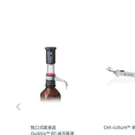
项
目
prev
瓶口式吸液器
Cell-culture™
QuikSip™ BT-减压吸液