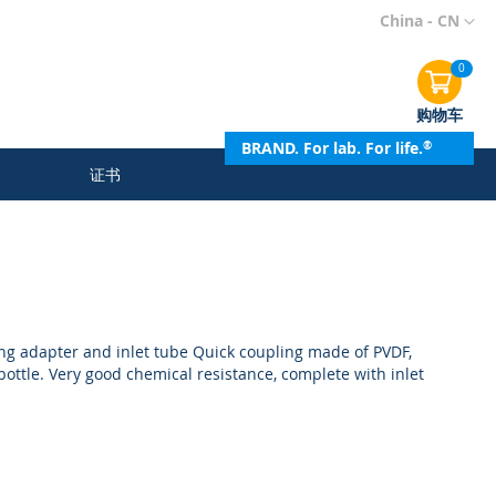
跳
China - CN
到
内
0
容
购物车
BRAND. For lab. For life.
®
证书
ing adapter and inlet tube Quick coupling made of PVDF,
bottle. Very good chemical resistance, complete with inlet