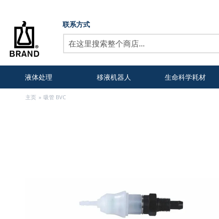
联系方式
搜
索
液体处理
移液机器人
生命科学耗材
主页
吸管 BVC
跳
到
结
尾
的
图
片
库