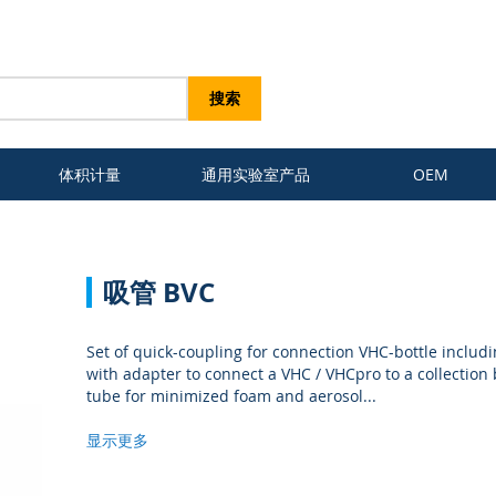
搜索
体积计量
通用实验室产品
OEM
吸管 BVC
Set of quick-coupling for connection VHC-bottle includ
with adapter to connect a VHC / VHCpro to a collection 
tube for minimized foam and aerosol
...
显示更多