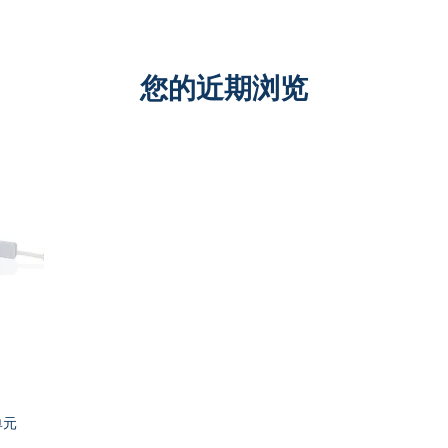
项
目
您的近期浏览
 单元