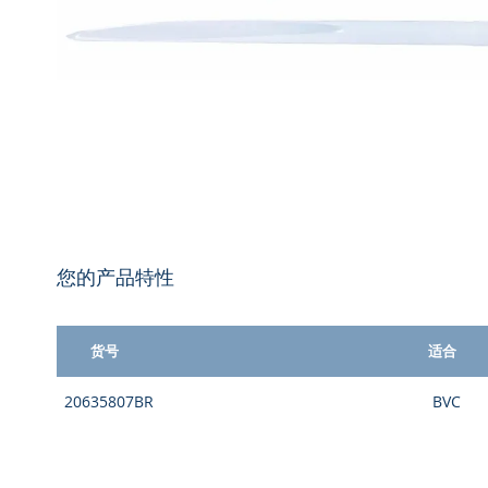
跳
转
您的产品特性
到
图
像
库
货号
适合
的
组
开
20635807BR
BVC
合
头
的
产
品