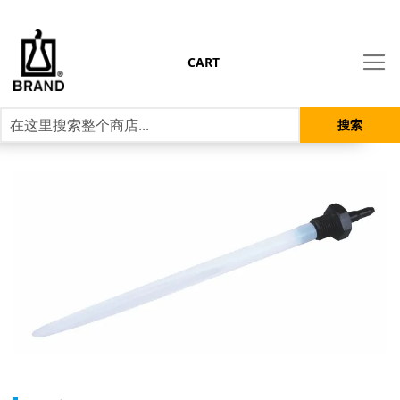
CART
搜索
跳
到
结
尾
的
图
片
库
跳