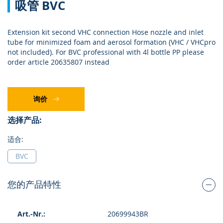
吸管 BVC
转
到
图
Extension kit second VHC connection Hose nozzle and inlet
像
tube for minimized foam and aerosol formation (VHC / VHCpro
库
not included). For BVC professional with 4l bottle PP please
的
order article 20635807 instead
开
头
询价
选择产品:
适合:
BVC
您的产品特性
组
20699943BR
合