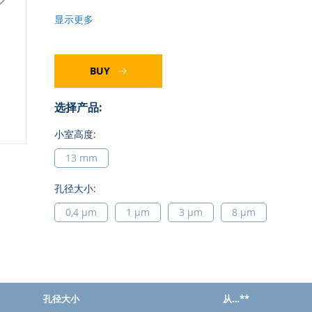
显示更多
BUY
选择产品:
小室高度:
13 mm
孔径大小:
0,4 µm
1 µm
3 µm
8 µm
孔径大小
从…**