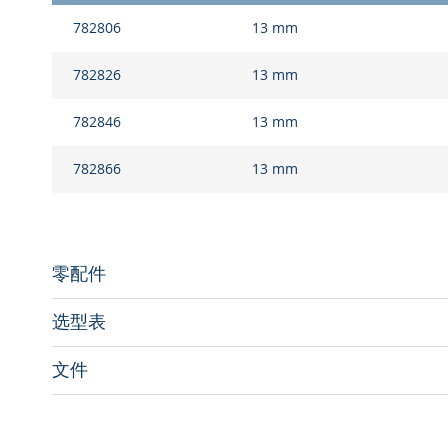
开
组
782806
13 mm
头
合
的
产
782826
13 mm
品
项
782846
13 mm
目
782866
13 mm
零配件
选型表
文件