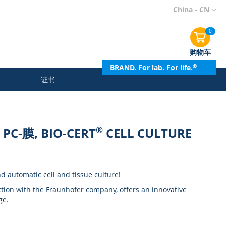
跳
China - CN
到
内
0
容
购物车
BRAND. For lab. For life.
®
证书
®
C-膜, BIO-CERT
CELL CULTURE
nd automatic cell and tissue culture!
tion with the Fraunhofer company, offers an innovative
ge.