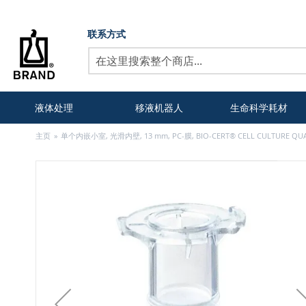
联系方式
搜
索
液体处理
移液机器人
生命科学耗材
主页
单个内嵌小室, 光滑内壁, 13 mm, PC-膜, BIO-CERT® CELL CULTURE QUA
跳
到
结
尾
的
图
片
库