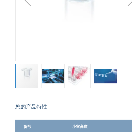
跳
转
您的产品特性
到
图
像
库
货号
小室高度
的