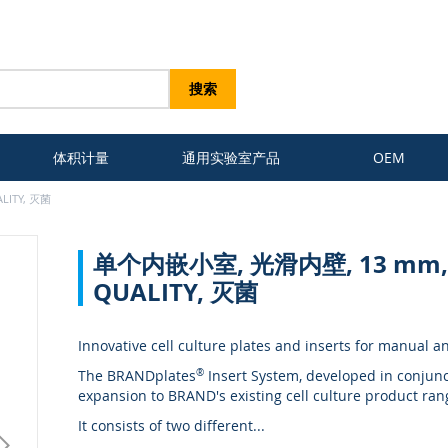
搜索
体积计量
通用实验室产品
OEM
LITY, 灭菌
单个内嵌小室, 光滑内壁, 13 mm, P
QUALITY, 灭菌
Innovative cell culture plates and inserts for manual a
The BRANDplates
®
Insert System, developed in conjunc
expansion to BRAND's existing cell culture product ran
It consists of two different
...