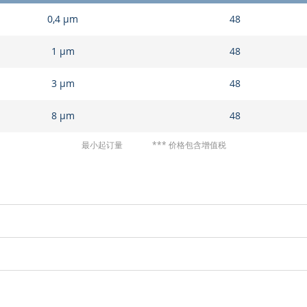
组
0,4 µm
48
合
的
产
1 µm
48
品
项
3 µm
48
目
8 µm
48
最小起订量
*** 价格包含增值税