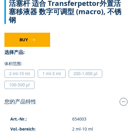
活塞杆 适合 Transferpettor外置活
转
到
塞移液器 数字可调型 (macro), 不锈
图
钢
像
库
的
开
BUY
头
选择产品:
体积范围:
2 ml-10 ml
1 ml-5 ml
200-1.000 µl
100-500 µl
您的产品特性
组
654003
合
的
2 ml-10 ml
产