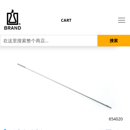
CART
搜索
跳
到
结
尾
的
图
片
库
654020
跳